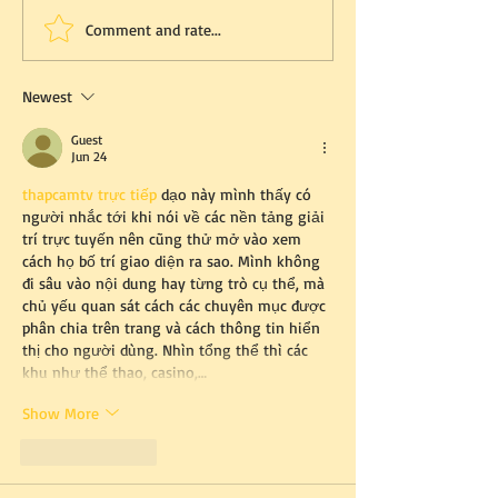
Comment and rate...
Newest
Guest
Jun 24
thapcamtv trực tiếp
 dạo này mình thấy có 
người nhắc tới khi nói về các nền tảng giải 
trí trực tuyến nên cũng thử mở vào xem 
cách họ bố trí giao diện ra sao. Mình không 
đi sâu vào nội dung hay từng trò cụ thể, mà 
chủ yếu quan sát cách các chuyên mục được 
phân chia trên trang và cách thông tin hiển 
thị cho người dùng. Nhìn tổng thể thì các 
khu như thể thao, casino,…
Show More
Like
Reply