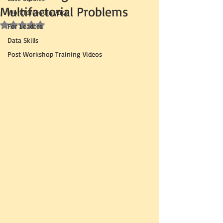
Multifactorial Problems
Workforce Analytics
Rated NaN out of 5 stars.
For Leaders
Data Skills
Post Workshop Training Videos